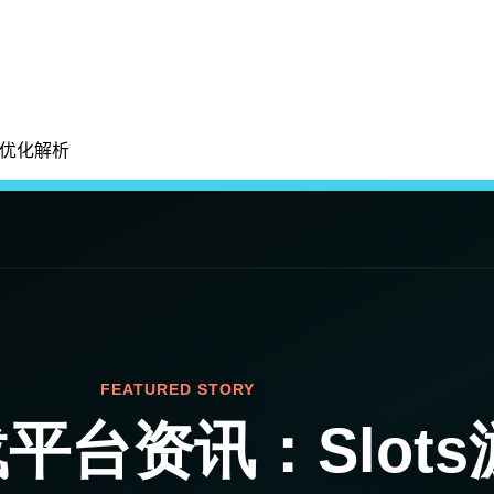
制优化解析