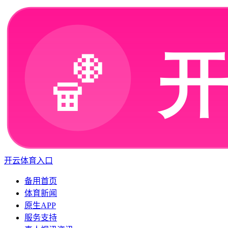
开云体育入口
备用首页
体育新闻
原生APP
服务支持