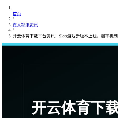
首页
/
真人视讯资讯
/
开云体育下载平台资讯：Slots游戏新版本上线，爆率机