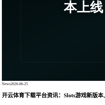
News
2026-06-25
开云体育下载平台资讯：Slots游戏新版