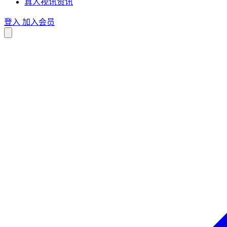
真人视讯资讯
登入
加入会员