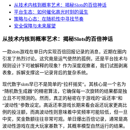
从技术内核到概率艺术：揭秘Slots的百倍神话
平台生态：如何催化高光时刻的诞生
策略与心态：在随机性中寻找节奏
安全保障与未来展望
从技术内核到概率艺术：揭秘Slots的百倍神话
一款slots游戏在单日内实现百倍回报记录的消息，近期在圈内
引发了热烈讨论。这究竟是运气使然的孤例，还是平台技术与
规则设计下可被解释的现象？作为深度观察者，我们试图剥离
表象，拆解支撑这一记录背后的复杂系统。
现代数字slots早已不是简单的“拉杆摇奖”。其核心是一个名为
“随机数生成器”的精密算法，它确保每一次旋转的结果都是独
立且不可预测的。然而，真正的秘密在于游戏的“返还率”和
“波动性”参数设定。高返还率游戏长期来看会返还玩家更高比
例的投注额，而高波动性则意味着中奖频率可能较低，但一旦
中奖，奖金数额往往非常可观。单日爆出百倍记录，通常是高
波动性游戏在庞大玩家基数下，其概率模型自然运行的结果。