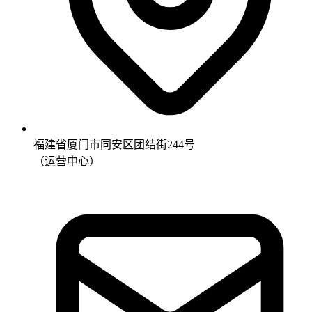
福建省厦门市同安区团结街244号
（运营中心）