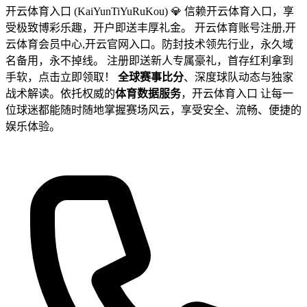
开云体育入口 (KaiYunTiYuRuKou) 💎 信赖开云体育入口，享
受极致博彩乐趣，开户即送丰厚礼金。 开云体育账号注册,开
云体育会员中心,开云官网入口。防封技术领先行业，永久域
名备用，永不掉线。 注册即送新人专属豪礼，首存红利拿到
手软，点击立即领取！
全球赛事比分
、深度球队动态与独家
战术解读。依托权威的
体育数据服务
，开云体育入口 让每一
位球迷都能随时随地掌握赛场风云，享受安全、流畅、便捷的
娱乐体验。