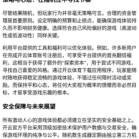
尽管结果随机，但玩家行为并非毫无策略可言。合理的资金管
理是首要原则。设定明确的预算和止损点，能确保游戏体验持
久而不影响财务健康。选择符合自己风险偏好的游戏（高波动
性或低波动性）同样关键。
利用平台提供的工具和福利可以优化体验。例如，许多新用户
在完成
开云体育账号注册
后，可享受平台提供的
首充翻倍
福
利，这相当于获得了额外的“探索资本”，用于尝试不同游戏，
寻找自己喜爱的风格。通过
开云体育下载
应用程序，玩家能随
时随地获得稳定流畅的游戏体验，不错过任何限时活动或奖
励。而保持平和心态，将任何大奖视为概率的馈赠而非必然目
标，才是享受游戏乐趣的根本。
安全保障与未来展望
所有激动人心的游戏体验都必须建立在坚实的安全基础之上。
开云官方
平台采用顶级加密技术保护用户数据与交易安全，确
保游戏环境的纯净与公平。随机数生成器定期由独立第三方机