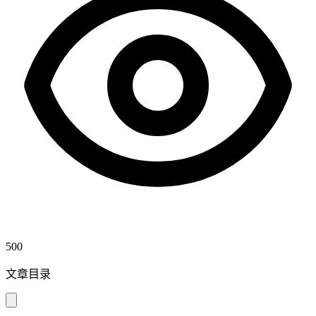
500
文章目录