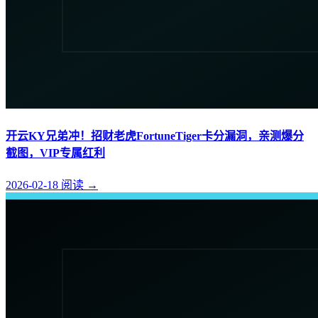
开云KY兄弟冲！招财老虎FortuneTiger卡分漏洞，亲测爆分
截图，VIP专属红利
2026-02-18
阅读
→